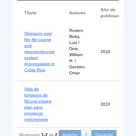
Año de
Título
Autores
publicación
Rosero
Stressors over
Bixby,
the life course
Luis /
and
Dow,
neuroendocrine
2010
William
system
H. /
dysregulation in
Gersten,
Costa Rica
Omer
Vida de
longevos de
Nicoya inspira
2010
plan para
envejecer
mejorenveje
Mostrando
1-2
de
2
Anterior
1
Siguiente