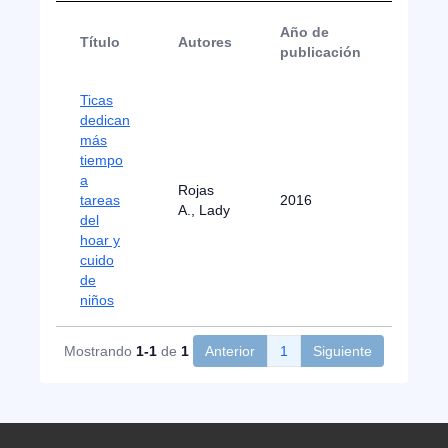
Año de
Título
Autores
Tipo
publicación
Ticas
dedican
más
tiempo
a
Nota
Rojas
tareas
2016
de
A., Lady
del
Prens
hoar y
cuido
de
niños
Mostrando
1-1
de
1
Anterior
1
Siguiente