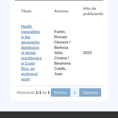
Año de
Título
Autores
publicación
Health
inequalities
Fantin,
in the
Romain
geographic
Clement /
distribution
Barboza
of dental
Solís,
2023
practitioners
Cristina /
in Costa
Barahona
Rica: an
Cubillo,
ecological
Juan
study
Mostrando
1-1
de
1
Anterior
1
Siguiente