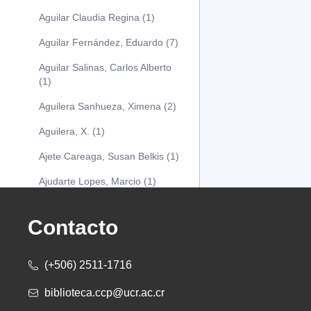
Aguilar Claudia Regina (1)
Aguilar Fernández, Eduardo (7)
Aguilar Salinas, Carlos Alberto
(1)
Aguilera Sanhueza, Ximena (2)
Aguilera, X. (1)
Ajete Careaga, Susan Belkis (1)
Ajudarte Lopes, Marcio (1)
Alarcón Osuna, Moisés Alejandro
(1)
Contacto
Alarcón Sánchez, Alberto (1)
(+506) 2511-1716
Albareda Tiana (1)
biblioteca.ccp@ucr.ac.cr
Alcócer Alfaro, Diana (1)