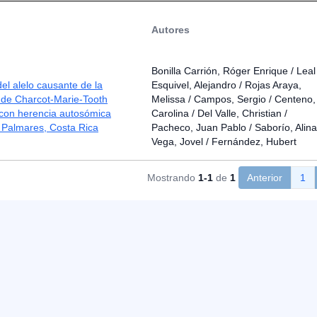
Autores
Bonilla Carrión, Róger Enrique / Leal
el alelo causante de la
Esquivel, Alejandro / Rojas Araya,
de Charcot-Marie-Tooth
Melissa / Campos, Sergio / Centeno,
 con herencia autosómica
Carolina / Del Valle, Christian /
 Palmares, Costa Rica
Pacheco, Juan Pablo / Saborío, Alina
Vega, Jovel / Fernández, Hubert
Mostrando
1-1
de
1
Anterior
1