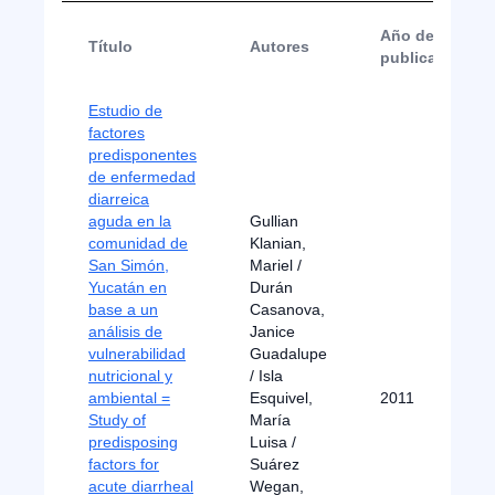
Año de
Título
Autores
publicación
Estudio de
factores
predisponentes
de enfermedad
diarreica
aguda en la
Gullian
comunidad de
Klanian,
San Simón,
Mariel /
Yucatán en
Durán
base a un
Casanova,
análisis de
Janice
vulnerabilidad
Guadalupe
nutricional y
/ Isla
ambiental =
Esquivel,
2011
Study of
María
predisposing
Luisa /
factors for
Suárez
acute diarrheal
Wegan,