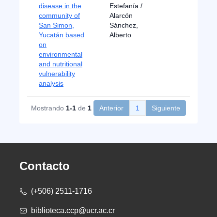
disease in the
Estefanía /
community of
Alarcón
San Simon,
Sánchez,
Yucatán based
Alberto
on
environmental
and nutritional
vulnerability
analysis
Mostrando
1-1
de
1
Anterior
1
Siguiente
Contacto
(+506) 2511-1716
biblioteca.ccp@ucr.ac.cr