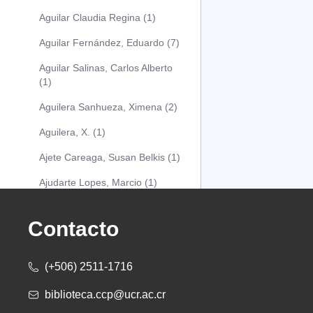
Aguilar Claudia Regina (1)
Aguilar Fernández, Eduardo (7)
Aguilar Salinas, Carlos Alberto
(1)
Aguilera Sanhueza, Ximena (2)
Aguilera, X. (1)
Ajete Careaga, Susan Belkis (1)
Ajudarte Lopes, Marcio (1)
Alarcón Osuna, Moisés Alejandro
(1)
Contacto
Alarcón Sánchez, Alberto (1)
(+506) 2511-1716
Albareda Tiana (1)
biblioteca.ccp@ucr.ac.cr
Alcócer Alfaro, Diana (1)