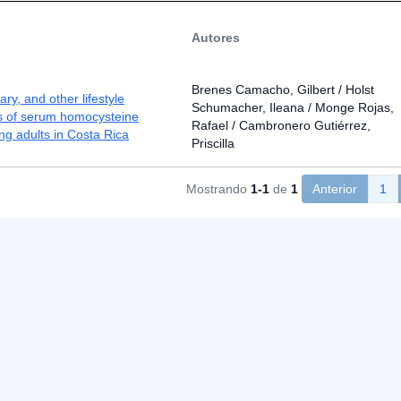
Autores
Brenes Camacho, Gilbert / Holst
ary, and other lifestyle
Schumacher, Ileana / Monge Rojas,
s of serum homocysteine
Rafael / Cambronero Gutiérrez,
ung adults in Costa Rica
Priscilla
Mostrando
1-1
de
1
Anterior
1