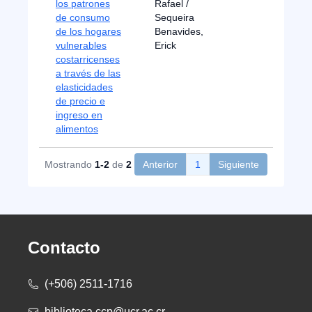
los patrones
Rafael /
de consumo
Sequeira
de los hogares
Benavides,
vulnerables
Erick
costarricenses
a través de las
elasticidades
de precio e
ingreso en
alimentos
Mostrando
1-2
de
2
Anterior
1
Siguiente
Contacto
(+506) 2511-1716
biblioteca.ccp@ucr.ac.cr