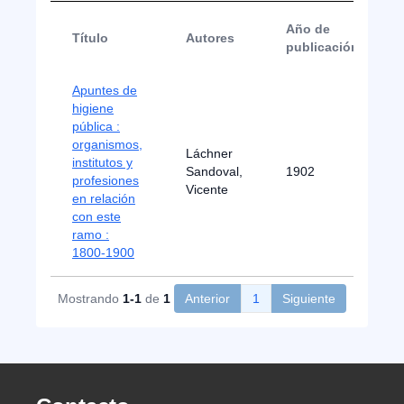
Año de
Título
Autores
publicación
Apuntes de
higiene
pública :
organismos,
Láchner
institutos y
Sandoval,
1902
profesiones
Vicente
en relación
con este
ramo :
1800-1900
Mostrando
1-1
de
1
Anterior
1
Siguiente