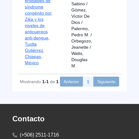
probables de
Sabino /
síndrome
Gómez,
congénito por
Víctor De
Zika y los
Dios /
niveles de
Palermo,
anticuerpos
Pedro M. /
anti-dengue,
Orbegozo,
Tuxtla
Jeanette /
Gutiérrez,
Watts,
Chiapas,
Douglas
México
M.
Mostrando
1-1
de
1
Anterior
1
Siguiente
Contacto
(+506) 2511-1716