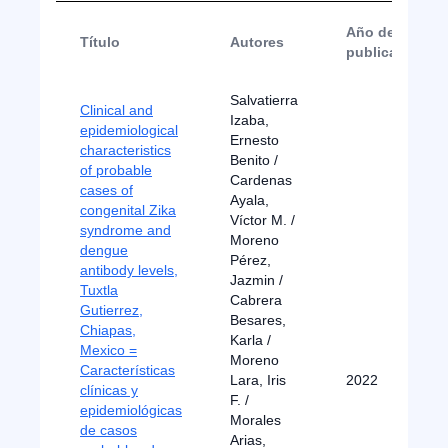
Año de
Título
Autores
publicación
Salvatierra
Clinical and
Izaba,
epidemiological
Ernesto
characteristics
Benito /
of probable
Cardenas
cases of
Ayala,
congenital Zika
Víctor M. /
syndrome and
Moreno
dengue
Pérez,
antibody levels,
Jazmin /
Tuxtla
Cabrera
Gutierrez,
Besares,
Chiapas,
Karla /
Mexico =
Moreno
Características
Lara, Iris
2022
clínicas y
F. /
epidemiológicas
Morales
de casos
Arias,