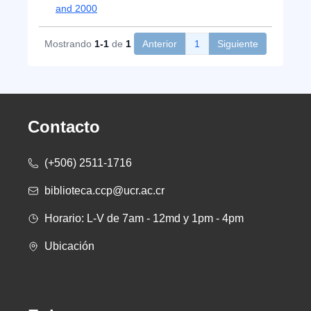
and 2000
Mostrando
1-1
de
1
Anterior
1
Siguiente
Contacto
(+506) 2511-1716
biblioteca.ccp@ucr.ac.cr
Horario: L-V de 7am - 12md y 1pm - 4pm
Ubicación