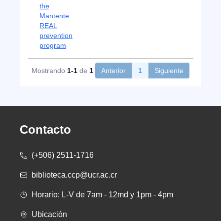
the
Mantente
REAL
prevention
program
Mostrando
1-1
de
1
Anterior
1
Siguiente
Contacto
(+506) 2511-1716
biblioteca.ccp@ucr.ac.cr
Horario: L-V de 7am - 12md y 1pm - 4pm
Ubicación