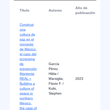
Año de
Título
Autores
T
publicación
Construir
una
cultura de
paz en el
noroeste
de México:
el caso del
programa
de
García
prevención
Pérez,
Mantente
Hilda /
REAL =
Marsiglia,
2023
Ar
Building a
Flavio F. /
culture of
Kulis,
peace in
Stephen
northern
Mexico:
the case of