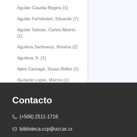
Aguilar Claudia Regina (1)
Aguilar Fernández, Eduardo (7)
Aguilar Salinas, Carlos Alberto
(1)
Aguilera Sanhueza, Ximena (2)
Aguilera, X. (1)
Ajete Careaga, Susan Belkis (1)
Ajudarte Lopes, Marcio (1)
Alarcón Osuna, Moisés Alejandro
(1)
Contacto
Alarcón Sánchez, Alberto (1)
(+506) 2511-1716
Albareda Tiana (1)
biblioteca.ccp@ucr.ac.cr
Alcócer Alfaro, Diana (1)