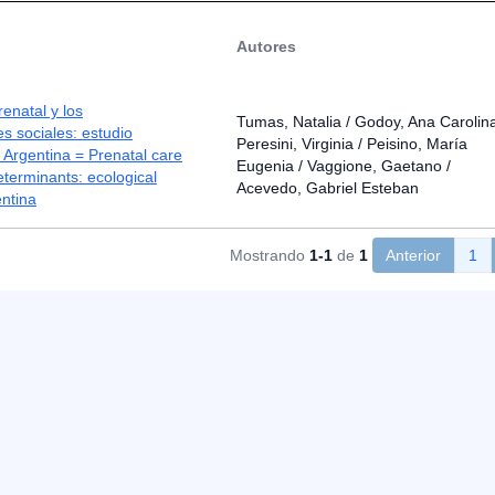
Autores
renatal y los
Tumas, Natalia / Godoy, Ana Carolina
s sociales: estudio
Peresini, Virginia / Peisino, María
 Argentina = Prenatal care
Eugenia / Vaggione, Gaetano /
eterminants: ecological
Acevedo, Gabriel Esteban
entina
Mostrando
1-1
de
1
Anterior
1