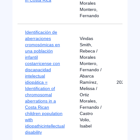
in Costa Rica
Morales
Montero,
Fernando
Identificación de
aberraciones
Vindas
cromosómicas en
Smith,
una población
Rebeca /
infantil
Morales
costarricense con
Montero,
discapacidad
Fernando /
intelectual
Abarca
idiopática =
Ramírez,
2022
Identification of
Melissa /
chromosomal
Ortiz
aberrations in a
Morales,
Costa Rican
Fernando /
children population
Castro
with
Volio,
idiopathicintellectual
Isabel
disability