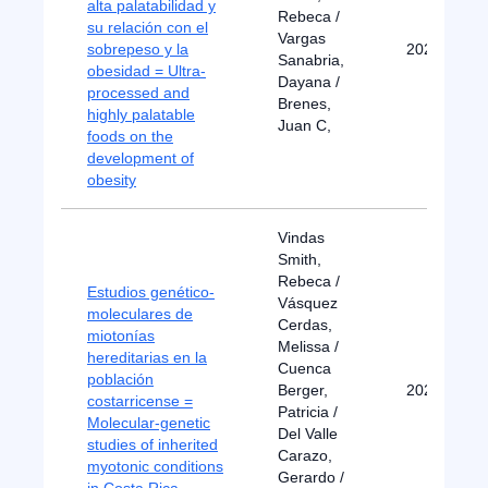
alta palatabilidad y
Rebeca /
su relación con el
Vargas
sobrepeso y la
2022
Sanabria,
obesidad = Ultra-
Dayana /
processed and
Brenes,
highly palatable
Juan C,
foods on the
development of
obesity
Vindas
Smith,
Rebeca /
Estudios genético-
Vásquez
moleculares de
Cerdas,
miotonías
Melissa /
hereditarias en la
Cuenca
población
Berger,
2022
costarricense =
Patricia /
Molecular-genetic
Del Valle
studies of inherited
Carazo,
myotonic conditions
Gerardo /