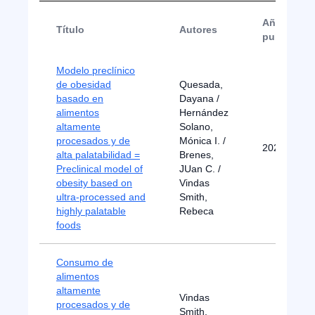
Año de
Título
Autores
publicació
Modelo preclínico
de obesidad
Quesada,
basado en
Dayana /
alimentos
Hernández
altamente
Solano,
procesados y de
Mónica I. /
2022
alta palatabilidad =
Brenes,
Preclinical model of
JUan C. /
obesity based on
Vindas
ultra-processed and
Smith,
highly palatable
Rebeca
foods
Consumo de
alimentos
altamente
Vindas
procesados y de
Smith,