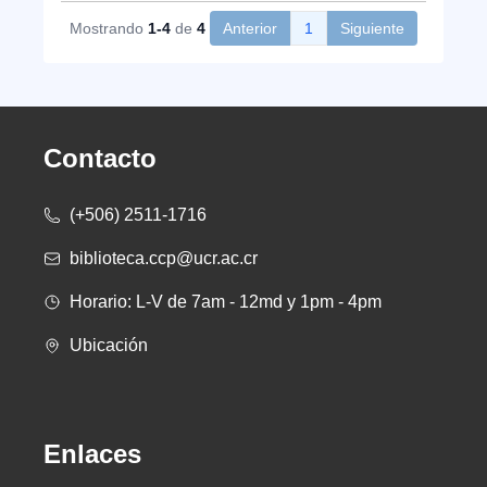
Mostrando
1-4
de
4
Anterior
1
Siguiente
Contacto
(+506) 2511-1716
biblioteca.ccp@ucr.ac.cr
Horario: L-V de 7am - 12md y 1pm - 4pm
Ubicación
Enlaces