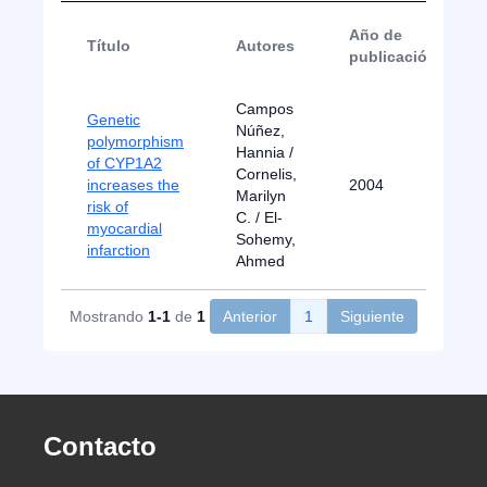
Año de
Título
Autores
publicación
Campos
Genetic
Núñez,
polymorphism
Hannia /
of CYP1A2
Cornelis,
increases the
2004
Marilyn
risk of
C. / El-
myocardial
Sohemy,
infarction
Ahmed
Mostrando
1-1
de
1
Anterior
1
Siguiente
Contacto