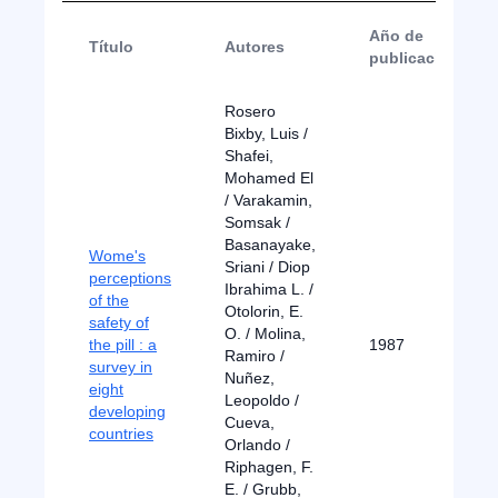
Año de
Título
Autores
publicación
Rosero
Bixby, Luis /
Shafei,
Mohamed El
/ Varakamin,
Somsak /
Basanayake,
Wome's
Sriani / Diop
perceptions
Ibrahima L. /
of the
Otolorin, E.
safety of
O. / Molina,
the pill : a
1987
Ramiro /
survey in
Nuñez,
eight
Leopoldo /
developing
Cueva,
countries
Orlando /
Riphagen, F.
E. / Grubb,