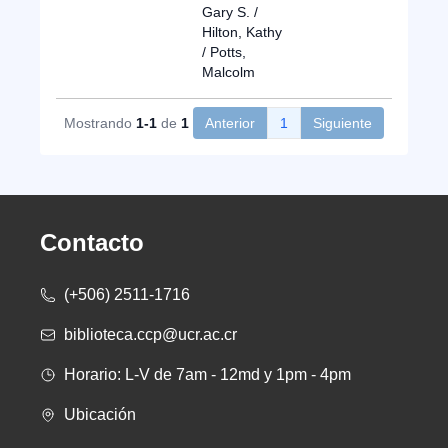
Gary S. /
Hilton, Kathy
/ Potts,
Malcolm
Mostrando
1-1
de
1
Anterior
1
Siguiente
Contacto
(+506) 2511-1716
biblioteca.ccp@ucr.ac.cr
Horario: L-V de 7am - 12md y 1pm - 4pm
Ubicación