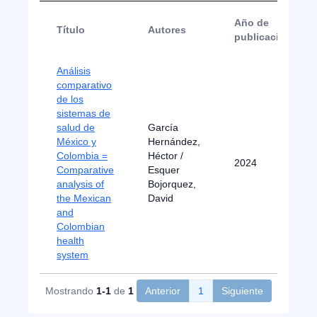
Año de
Título
Autores
publicación
Análisis
comparativo
de los
sistemas de
salud de
García
México y
Hernández,
Colombia =
Héctor /
2024
Comparative
Esquer
analysis of
Bojorquez,
the Mexican
David
and
Colombian
health
system
Mostrando
1-1
de
1
Anterior
1
Siguiente