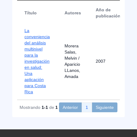
Año de
Título
Autores
publicación
La
conveniencia
del análisis
Morera
multinivel
Salas,
para la
Melvin /
investigación
2007
A
Aparicio
en salud:
LLanos,
Una
Amada
aplicación
para Costa
Rica
Mostrando
1-1
de
1
Anterior
1
Siguiente