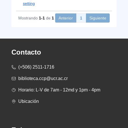
setting
Mostrando
1-1
de
1
Anterior
1
Siguiente
Contacto
(+506) 2511-1716
biblioteca.ccp@ucr.ac.cr
Horario: L-V de 7am - 12md y 1pm - 4pm
Ubicación