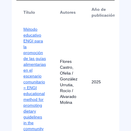
Año de
Título
Autores
publicación
Método
educativo
ENGI para
la
promoción
de las guías
Flores
alimentarias
Castro,
en el
Ofelia /
escenario
González
comunitario
2025
A
Urrutia,
= ENGI
Rocío /
educational
Alvarado
method for
Molina
promoting
dietary
guidelines
in the
community