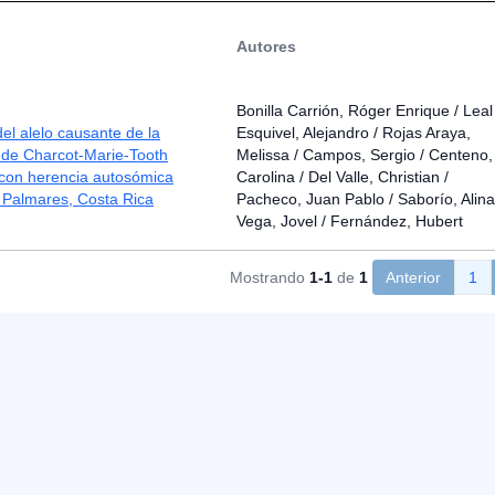
Autores
Bonilla Carrión, Róger Enrique / Leal
el alelo causante de la
Esquivel, Alejandro / Rojas Araya,
de Charcot-Marie-Tooth
Melissa / Campos, Sergio / Centeno,
 con herencia autosómica
Carolina / Del Valle, Christian /
 Palmares, Costa Rica
Pacheco, Juan Pablo / Saborío, Alina
Vega, Jovel / Fernández, Hubert
Mostrando
1-1
de
1
Anterior
1