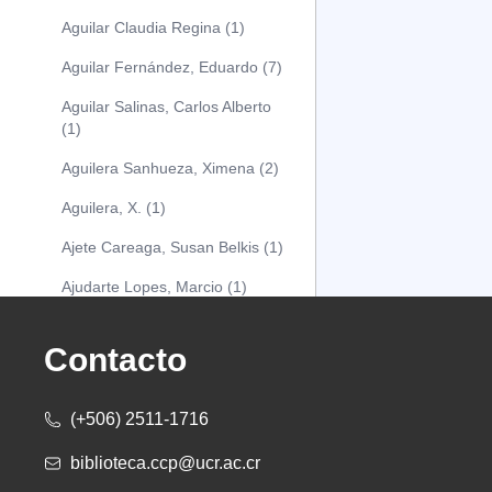
Aguilar Claudia Regina (1)
Aguilar Fernández, Eduardo (7)
Aguilar Salinas, Carlos Alberto
(1)
Aguilera Sanhueza, Ximena (2)
Aguilera, X. (1)
Ajete Careaga, Susan Belkis (1)
Ajudarte Lopes, Marcio (1)
Alarcón Osuna, Moisés Alejandro
(1)
Contacto
Alarcón Sánchez, Alberto (1)
(+506) 2511-1716
Albareda Tiana (1)
biblioteca.ccp@ucr.ac.cr
Alcócer Alfaro, Diana (1)