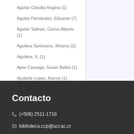
Aguilar Claudia Regina (1)
Aguilar Fernández, Eduardo (7)
Aguilar Salinas, Carlos Alberto
(1)
Aguilera Sanhueza, Ximena (2)
Aguilera, X. (1)
Ajete Careaga, Susan Belkis (1)
Ajudarte Lopes, Marcio (1)
Alarcón Osuna, Moisés Alejandro
(1)
Contacto
Alarcón Sánchez, Alberto (1)
(+506) 2511-1716
Albareda Tiana (1)
biblioteca.ccp@ucr.ac.cr
Alcócer Alfaro, Diana (1)