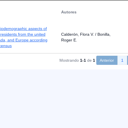
Autores
ciodemographic aspects of
residents from the united
Calderón, Flora V. / Bonilla,
ada, and Europe according
Roger E.
 census
Mostrando
1-1
de
1
Anterior
1