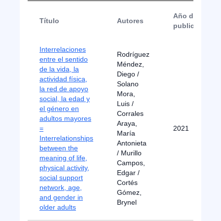
Año de
Título
Autores
publicación
Interrelaciones
Rodríguez
entre el sentido
Méndez,
de la vida, la
Diego /
actividad física,
Solano
la red de apoyo
Mora,
social, la edad y
Luis /
el género en
Corrales
adultos mayores
Araya,
=
2021
María
Interrelationships
Antonieta
between the
/ Murillo
meaning of life,
Campos,
physical activity,
Edgar /
social support
Cortés
network, age,
Gómez,
and gender in
Brynel
older adults