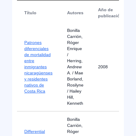
Año de
Título
Autores
publicación
Bonilla
Carrión,
Patrones
Róger
diferenciales
Enrique
de mortalidad
/
entre
Herring,
inmigrantes
Andrew
2008
nicaragüenses
A. / Mae
y residentes
Borland,
nativos de
Rosilyne
Costa Rica
/ Hailey
Hill,
Kenneth
Bonilla
Carrión,
Differential
Róger