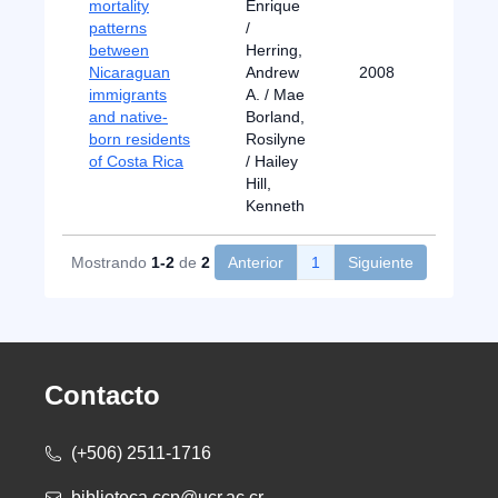
mortality
Enrique
patterns
/
between
Herring,
Nicaraguan
Andrew
2008
immigrants
A. / Mae
and native-
Borland,
born residents
Rosilyne
of Costa Rica
/ Hailey
Hill,
Kenneth
Mostrando
1-2
de
2
Anterior
1
Siguiente
Contacto
(+506) 2511-1716
biblioteca.ccp@ucr.ac.cr