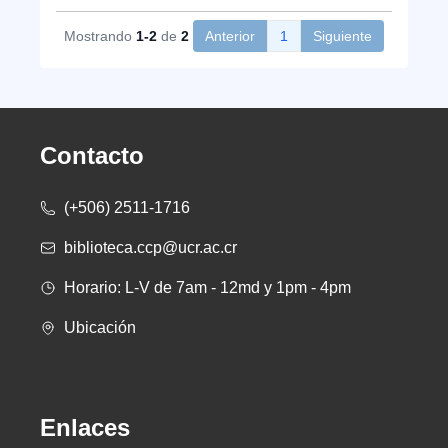
Mostrando
1-2
de
2
Anterior
1
Siguiente
Contacto
(+506) 2511-1716
biblioteca.ccp@ucr.ac.cr
Horario: L-V de 7am - 12md y 1pm - 4pm
Ubicación
Enlaces