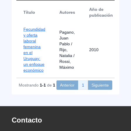
Año de
Título
Autores
T
publicación
Fecundidad
Pagano,
y oferta
Juan
laboral
Pablo /
femenina
Rijo,
2010
Ar
en el
Natalia /
Uruguay:
Rossi,
un enfoque
Máximo
económico
Mostrando
1-1
de
1
Anterior
1
Siguiente
Contacto