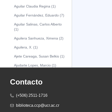
Aguilar Claudia Regina (1)
Aguilar Fernández, Eduardo (7)
Aguilar Salinas, Carlos Alberto
(1)
Aguilera Sanhueza, Ximena (2)
Aguilera, X. (1)
Ajete Careaga, Susan Belkis (1)
Ajudarte Lopes, Marcio (1)
Alarcón Osuna, Moisés Alejandro
(1)
Contacto
Alarcón Sánchez, Alberto (1)
(+506) 2511-1716
Albareda Tiana (1)
biblioteca.ccp@ucr.ac.cr
Alcócer Alfaro, Diana (1)