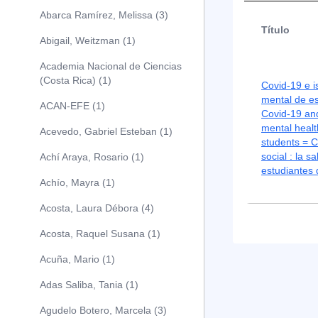
Abarca Ramírez, Melissa (3)
Título
Abigail, Weitzman (1)
Academia Nacional de Ciencias
(Costa Rica) (1)
Covid-19 e i
mental de e
ACAN-EFE (1)
Covid-19 and 
mental healt
Acevedo, Gabriel Esteban (1)
students = C
social : la s
Achí Araya, Rosario (1)
estudiantes
Achío, Mayra (1)
Acosta, Laura Débora (4)
Acosta, Raquel Susana (1)
Acuña, Mario (1)
Adas Saliba, Tania (1)
Agudelo Botero, Marcela (3)