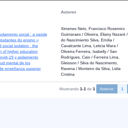
Autores
Ximenes Neto, Francisco Rosemiro
solamento social : a saúde
Guimaraes / Oliveira, Eliany Nazaré /
studantes do ensino =
do Nascimiento Silva, Emília /
social isolation : the
Cavalcante Lima, Leticia Mara /
h of higher education
Oliveira Ferreira, Isabelly / San
ovid-19 y aislamiento
Rodrígues, Caio / Ferreira Lima,
alud mental de los
Gleisson / Silva do Nascimento,
 de enseñanza superior
Ravena / Monteiro da Silva, Lidia
Cristina
Mostrando
1-1
de
1
Anterior
1