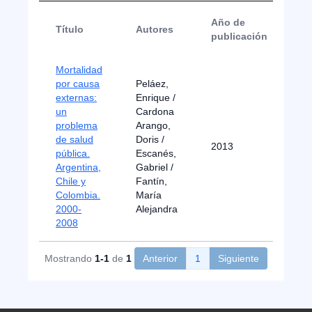
Año de
Título
Autores
Ti
publicación
Mortalidad
por causa
Peláez,
externas:
Enrique /
un
Cardona
problema
Arango,
de salud
Doris /
2013
Ar
pública.
Escanés,
Argentina,
Gabriel /
Chile y
Fantín,
Colombia.
María
2000-
Alejandra
2008
Mostrando
1-1
de
1
Anterior
1
Siguiente