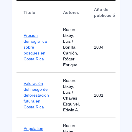
Año de
Título
Autores
publicación
Rosero
Presión
Bixby,
demográfica
Luis /
sobre
Bonilla
2004
bosques en
Carrión,
Costa Rica
Róger
Enrique
Rosero
Valoración
Bixby,
del riesgo de
Luis /
deforestación
2001
Chaves
futura en
Esquivel,
Costa Rica
Edwin A.
Rosero
Population
Bixby,