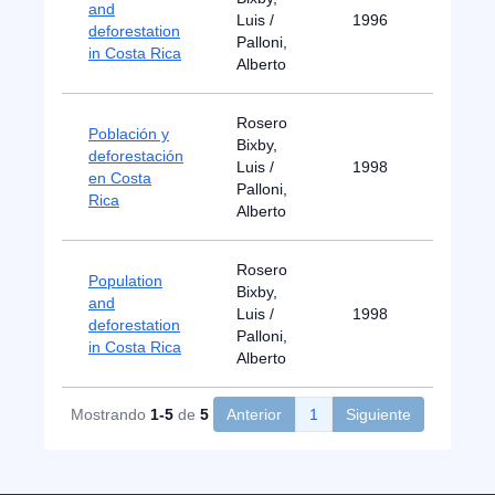
and
Luis /
1996
deforestation
Palloni,
in Costa Rica
Alberto
Rosero
Población y
Bixby,
deforestación
Luis /
1998
en Costa
Palloni,
Rica
Alberto
Rosero
Population
Bixby,
and
Luis /
1998
deforestation
Palloni,
in Costa Rica
Alberto
Mostrando
1-5
de
5
Anterior
1
Siguiente