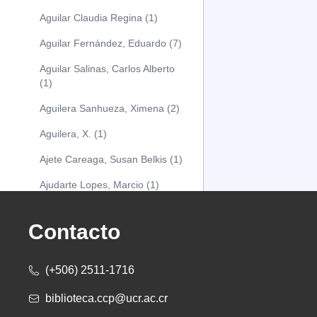
Aguilar Claudia Regina (1)
Aguilar Fernández, Eduardo (7)
Aguilar Salinas, Carlos Alberto
(1)
Aguilera Sanhueza, Ximena (2)
Aguilera, X. (1)
Ajete Careaga, Susan Belkis (1)
Ajudarte Lopes, Marcio (1)
Alarcón Osuna, Moisés Alejandro
(1)
Contacto
Alarcón Sánchez, Alberto (1)
(+506) 2511-1716
Albareda Tiana (1)
biblioteca.ccp@ucr.ac.cr
Alcócer Alfaro, Diana (1)