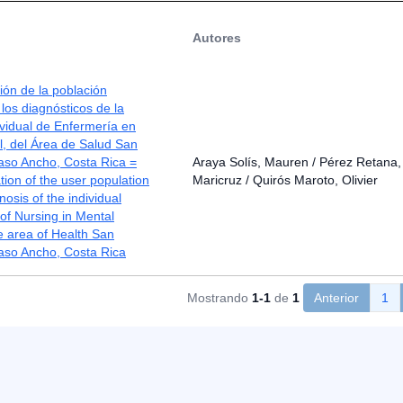
Autores
ión de la población
 los diagnósticos de la
ividual de Enfermería en
, del Área de Salud San
aso Ancho, Costa Rica =
Araya Solís, Mauren / Pérez Retana,
tion of the user population
Maricruz / Quirós Maroto, Olivier
osis of the individual
 of Nursing in Mental
he area of Health San
aso Ancho, Costa Rica
Mostrando
1-1
de
1
Anterior
1