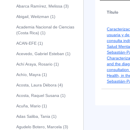
Abarca Ramírez, Melissa (3)
Título
Abigail, Weitzman (1)
Academia Nacional de Ciencias
Caracterizac
(Costa Rica) (1)
usuaria y de
consulta ind
ACAN-EFE (1)
Salud Mental
Sebastián-P
Acevedo, Gabriel Esteban (1)
Characteriza
and the diagn
Achí Araya, Rosario (1)
consultation
Achío, Mayra (1)
Health, in t
Sebastián-P
Acosta, Laura Débora (4)
Acosta, Raquel Susana (1)
Acuña, Mario (1)
Adas Saliba, Tania (1)
Agudelo Botero, Marcela (3)