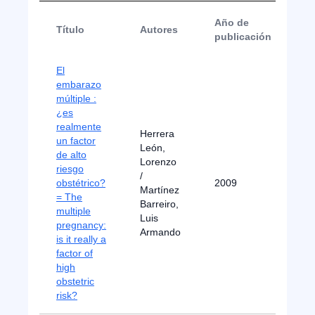
Año de
Título
Autores
T
publicación
El
embarazo
múltiple :
¿es
realmente
Herrera
un factor
León,
de alto
Lorenzo
riesgo
/
obstétrico?
2009
Ar
Martínez
= The
Barreiro,
multiple
Luis
pregnancy:
Armando
is it really a
factor of
high
obstetric
risk?