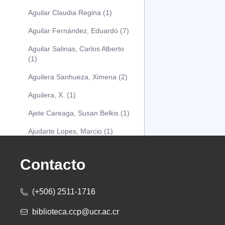
Aguilar Claudia Regina (1)
Aguilar Fernández, Eduardo (7)
Aguilar Salinas, Carlos Alberto
(1)
Aguilera Sanhueza, Ximena (2)
Aguilera, X. (1)
Ajete Careaga, Susan Belkis (1)
Ajudarte Lopes, Marcio (1)
Alarcón Osuna, Moisés Alejandro
(1)
Contacto
Alarcón Sánchez, Alberto (1)
(+506) 2511-1716
Albareda Tiana (1)
biblioteca.ccp@ucr.ac.cr
Alcócer Alfaro, Diana (1)