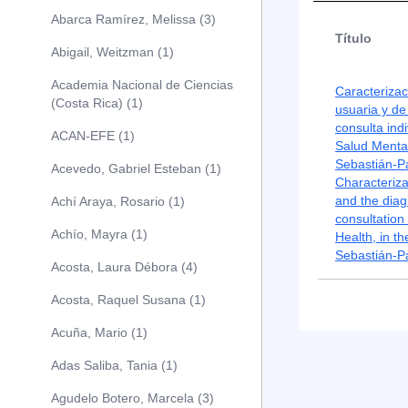
Abarca Ramírez, Melissa (3)
Título
Abigail, Weitzman (1)
Academia Nacional de Ciencias
Caracterizac
(Costa Rica) (1)
usuaria y de
consulta ind
ACAN-EFE (1)
Salud Mental
Sebastián-P
Acevedo, Gabriel Esteban (1)
Characteriza
and the diagn
Achí Araya, Rosario (1)
consultation
Achío, Mayra (1)
Health, in t
Sebastián-P
Acosta, Laura Débora (4)
Acosta, Raquel Susana (1)
Acuña, Mario (1)
Adas Saliba, Tania (1)
Agudelo Botero, Marcela (3)