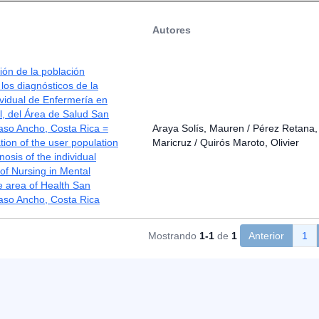
Autores
ión de la población
 los diagnósticos de la
ividual de Enfermería en
, del Área de Salud San
aso Ancho, Costa Rica =
Araya Solís, Mauren / Pérez Retana,
tion of the user population
Maricruz / Quirós Maroto, Olivier
osis of the individual
 of Nursing in Mental
he area of Health San
aso Ancho, Costa Rica
Mostrando
1-1
de
1
Anterior
1