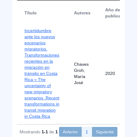
Año de
Título
Autores
publicación
Incertidumbre
ante los nuevos
escenarios
migratorios.
Transformaciones
recientes en la
Chaves
migración en
Groh,
tránsito en Costa
2020
María
Rica = The
José
uncertainty of
new migratory
scenarios. Recent
transformations in
transit migration
in Costa Rica
Mostrando
1-1
de
1
Anterior
1
Siguiente