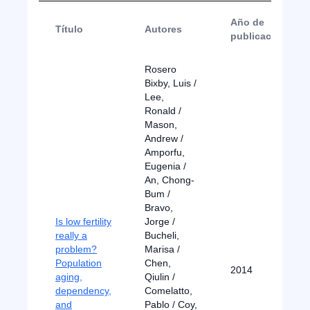
Año de
Título
Autores
publicación
Rosero
Bixby, Luis /
Lee,
Ronald /
Mason,
Andrew /
Amporfu,
Eugenia /
An, Chong-
Bum /
Bravo,
Is low fertility
Jorge /
really a
Bucheli,
problem?
Marisa /
Population
Chen,
2014
aging,
Qiulin /
dependency,
Comelatto,
and
Pablo / Coy,