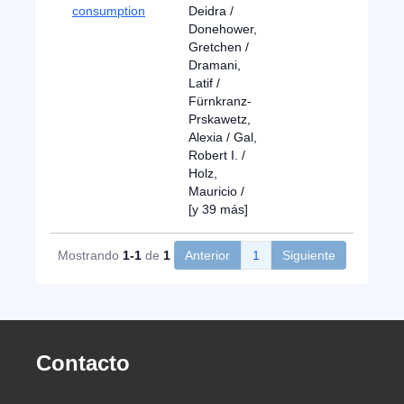
consumption
Deidra /
Donehower,
Gretchen /
Dramani,
Latif /
Fürnkranz-
Prskawetz,
Alexia / Gal,
Robert I. /
Holz,
Mauricio /
[y 39 más]
Mostrando
1-1
de
1
Anterior
1
Siguiente
Contacto