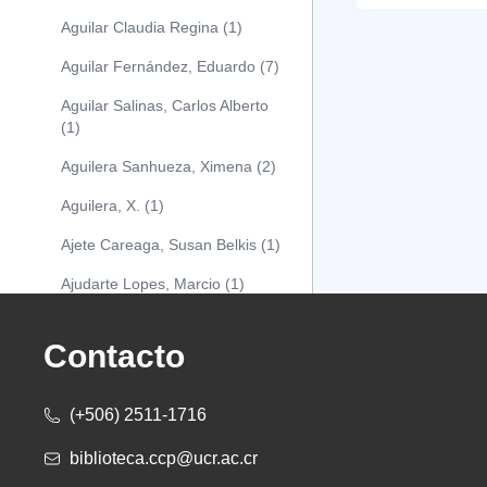
Aguilar Claudia Regina (1)
Aguilar Fernández, Eduardo (7)
Aguilar Salinas, Carlos Alberto
(1)
Aguilera Sanhueza, Ximena (2)
Aguilera, X. (1)
Ajete Careaga, Susan Belkis (1)
Ajudarte Lopes, Marcio (1)
Alarcón Osuna, Moisés Alejandro
(1)
Contacto
Alarcón Sánchez, Alberto (1)
(+506) 2511-1716
Albareda Tiana (1)
biblioteca.ccp@ucr.ac.cr
Alcócer Alfaro, Diana (1)