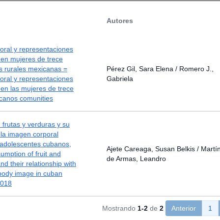
Autores
oral y representaciones
 en mujeres de trece
 rurales mexicanas =
Pérez Gil, Sara Elena / Romero J.,
oral y representaciones
Gabriela
 en las mujeres de trece
icanos comunities
frutas y verduras y su
 la imagen corporal
adolescentes cubanos,
Ajete Careaga, Susan Belkis / Martí
mption of fruit and
de Armas, Leandro
nd their relationship with
 body image in cuban
2018
Mostrando
1-2
de
2
Anterior
1