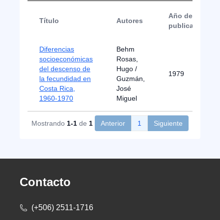
Año de
Título
Autores
publicación
Diferencias
Behm
socioeconómicas
Rosas,
del descenso de
Hugo /
1979
la fecundidad en
Guzmán,
Costa Rica,
José
1960-1970
Miguel
Mostrando
1-1
de
1
Anterior
1
Siguiente
Contacto
(+506) 2511-1716