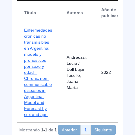
Año de
Título
Autores
publicación
Enfermedades
crónicas no
transmisibles
en Argentina:
modelo y
Andreozzi,
pronósticos
Lucía /
por sexo y
Dell Luján
edad =
2022
Tosello,
Chronic non-
Joana
communicable
María
diseases in
Argentina:
Model and
Forecast by
sex and age
Mostrando
1-1
de
1
Anterior
1
Siguiente