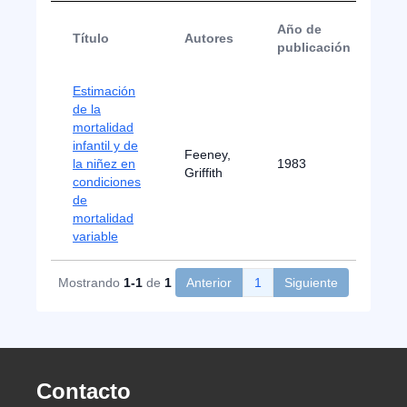
Año de
Título
Autores
T
publicación
Estimación
de la
mortalidad
infantil y de
Feeney,
la niñez en
1983
B
Griffith
condiciones
de
mortalidad
variable
Mostrando
1-1
de
1
Anterior
1
Siguiente
Contacto