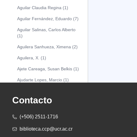
Aguilar Claudia Regina (1)
Aguilar Fernández, Eduardo (7)
Aguilar Salinas, Carlos Alberto
(1)
Aguilera Sanhueza, Ximena (2)
Aguilera, X. (1)
Ajete Careaga, Susan Belkis (1)
Ajudarte Lopes, Marcio (1)
Alarcón Osuna, Moisés Alejandro
(1)
Contacto
Alarcón Sánchez, Alberto (1)
(+506) 2511-1716
Albareda Tiana (1)
biblioteca.ccp@ucr.ac.cr
Alcócer Alfaro, Diana (1)