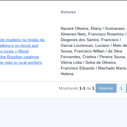
Autores
Nazaré Oliveira, Eliany / Guimaraes
Ximenes Neto, Francisco Rosemiro /
 de madeira na região da
Diogenes dos Santos, Francisco /
ileira e os riscos aos
Garcia Lourencao, Luciano / Melo d
es rurais = Wood
Sousa, Francisco Willian / da Silva
 the Brazilian caatinga
Fernandes, Cristina / Pereira Sousa,
he risks to rural workers
Vitória Lídia / Solva de Oliveira,
Francisco Eduardo / Machado Maria
Helena
Mostrando
1-1
de
1
Anterior
1