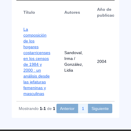
Año de
Título
Autores
publicación
La
composición
de los
hogares
costarricenses
Sandoval,
en los censos
Irma /
2004
de 1984 y
González,
2000 : un
Lidia
análisis desde
las jefaturas
femeninas y
masculinas
Mostrando
1-1
de
1
Anterior
1
Siguiente