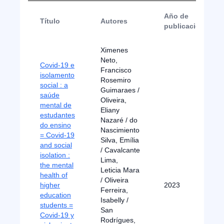
Año de
Título
Autores
publicación
Ximenes
Neto,
Covid-19 e
Francisco
isolamento
Rosemiro
social : a
Guimaraes /
saúde
Oliveira,
mental de
Eliany
estudantes
Nazaré / do
do ensino
Nascimiento
= Covid-19
Silva, Emília
and social
/ Cavalcante
isolation :
Lima,
the mental
Leticia Mara
health of
/ Oliveira
higher
2023
Ferreira,
education
Isabelly /
students =
San
Covid-19 y
Rodrígues,