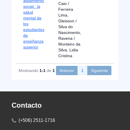
aislamiento
Caio /
social : la
Ferreira
salud
Lima,
mental de
Gleisson /
los
Silva do
estudiantes
Nascimento,
de
Ravena /
enseñanza
Monteiro da
superior
Silva, Lidia
Cristina
Mostrando
1-1
de
1
Anterior
1
Siguiente
Contacto
(+506) 2511-1716