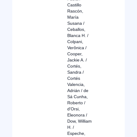
Castillo
Rascón,
María
Susana /
Ceballos,
Blanca H. /
Colpani,
Verônica /
Cooper,
Jackie A. /
Cortés,
Sandra /
Cortés
Valencia,
Adrián / de
Sá Cunha,
Roberto /
d'Orsi,
Eleonora /
Dow, William
H. /
Espeche,