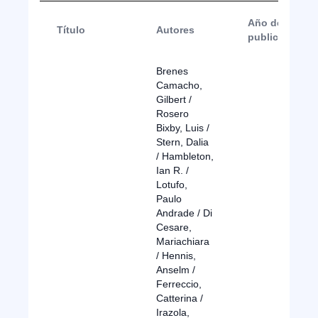
Año de
Título
Autores
publicación
Brenes
Camacho,
Gilbert /
Rosero
Bixby, Luis /
Stern, Dalia
/ Hambleton,
Ian R. /
Lotufo,
Paulo
Andrade / Di
Cesare,
Mariachiara
/ Hennis,
Anselm /
Ferreccio,
Catterina /
Irazola,