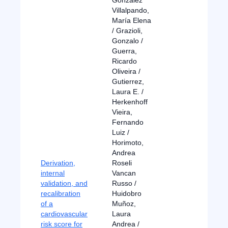
González
Villalpando,
María Elena
/ Grazioli,
Gonzalo /
Guerra,
Ricardo
Oliveira /
Gutierrez,
Laura E. /
Herkenhoff
Vieira,
Fernando
Luiz /
Horimoto,
Andrea
Derivation,
Roseli
internal
Vancan
validation, and
Russo /
recalibration
Huidobro
of a
Muñoz,
cardiovascular
Laura
risk score for
Andrea /