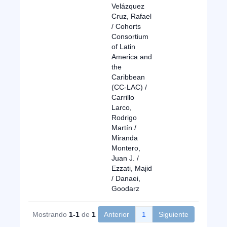
Velázquez
Cruz, Rafael
/ Cohorts
Consortium
of Latin
America and
the
Caribbean
(CC-LAC) /
Carrillo
Larco,
Rodrigo
Martín /
Miranda
Montero,
Juan J. /
Ezzati, Majid
/ Danaei,
Goodarz
Mostrando
1-1
de
1
Anterior
1
Siguiente