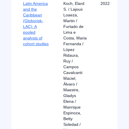
Latin America
Koch, Elard
2022
and the
S. / Lajous
Caribbean
Loaeza,
(Globorisk-
Martin /
LAC): A
Furtado de
pooled
Lima e
analysis of
Costa, Maria
cohort studies
Fernanda /
López
Ridaura,
Ruy /
Campos
Cavalcanti
Maciel,
Álvaro /
Maestre,
Gladys
Elena /
Manrique
Espinoza,
Betty
Soledad /