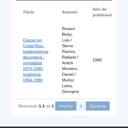
Año de
Título
Autores
publicación
Rosero
Bixby,
Cáncer en
Luis /
Costa Rica :
Sierra
epidemiología
Ramos,
descriptiva :
Rafaela /
1995
mortalidad
Antich
1970-1990,
Montero,
incidencia
Daniel /
1984-1990
Muñoz
Leiva,
Georgina
Mostrando
1-1
de
1
Anterior
1
Siguiente