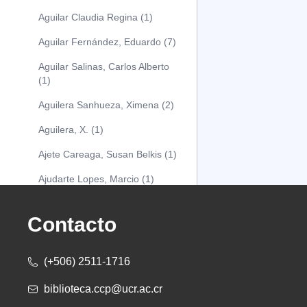
Aguilar Claudia Regina (1)
Aguilar Fernández, Eduardo (7)
Aguilar Salinas, Carlos Alberto
(1)
Aguilera Sanhueza, Ximena (2)
Aguilera, X. (1)
Ajete Careaga, Susan Belkis (1)
Ajudarte Lopes, Marcio (1)
Alarcón Osuna, Moisés Alejandro
(1)
Contacto
Alarcón Sánchez, Alberto (1)
(+506) 2511-1716
Albareda Tiana (1)
biblioteca.ccp@ucr.ac.cr
Alcócer Alfaro, Diana (1)