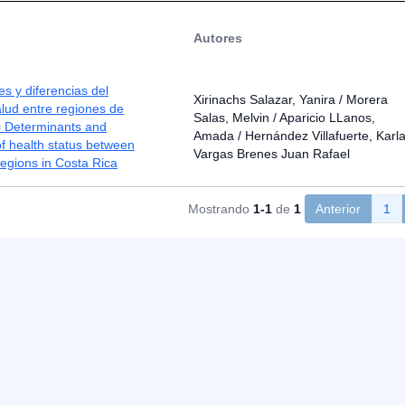
Autores
s y diferencias del
Xirinachs Salazar, Yanira / Morera
lud entre regiones de
Salas, Melvin / Aparicio LLanos,
= Determinants and
Amada / Hernández Villafuerte, Karla
of health status between
Vargas Brenes Juan Rafael
egions in Costa Rica
Mostrando
1-1
de
1
Anterior
1