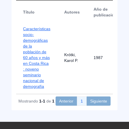
Año de
Título
Autores
publicación
Características
socio-
demográficas
de la
población de
Krótki,
60 años y más
1987
Karol P.
en Costa Rica
: noveno
seminario
nacional de
demografía
Mostrando
1-1
de
1
Anterior
1
Siguiente