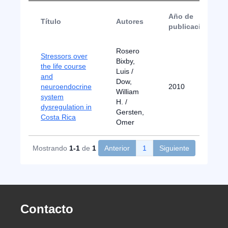
Año de
Título
Autores
publicación
Rosero
Stressors over
Bixby,
the life course
Luis /
and
Dow,
neuroendocrine
2010
William
system
H. /
dysregulation in
Gersten,
Costa Rica
Omer
Mostrando
1-1
de
1
Anterior
1
Siguiente
Contacto