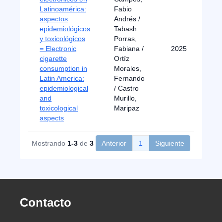
Latinoamérica:
Fabio
aspectos
Andrés /
epidemiológicos
Tabash
y toxicológicos
Porras,
= Electronic
Fabiana /
2025
cigarette
Ortíz
consumption in
Morales,
Latin America:
Fernando
epidemiological
/ Castro
and
Murillo,
toxicological
Maripaz
aspects
Mostrando
1-3
de
3
Anterior
1
Siguiente
Contacto