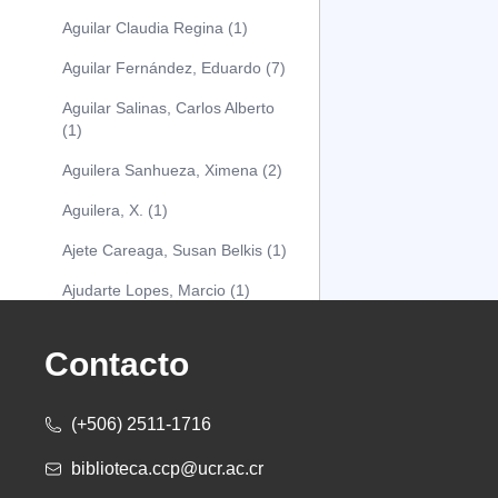
Aguilar Claudia Regina (1)
Aguilar Fernández, Eduardo (7)
Aguilar Salinas, Carlos Alberto
(1)
Aguilera Sanhueza, Ximena (2)
Aguilera, X. (1)
Ajete Careaga, Susan Belkis (1)
Ajudarte Lopes, Marcio (1)
Alarcón Osuna, Moisés Alejandro
(1)
Contacto
Alarcón Sánchez, Alberto (1)
(+506) 2511-1716
Albareda Tiana (1)
biblioteca.ccp@ucr.ac.cr
Alcócer Alfaro, Diana (1)