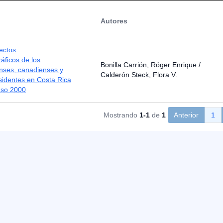
Autores
ectos
áficos de los
Bonilla Carrión, Róger Enrique /
nses, canadienses y
Calderón Steck, Flora V.
sidentes en Costa Rica
nso 2000
Mostrando
1-1
de
1
Anterior
1