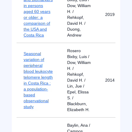
in persons
Dow, William
aged 60 years
H. /
2019
or older: a
Rehkopf,
comparison of
David H. /
the USA and
Duong,
Costa Rica
Andrew
Rosero
Seasonal
Bixby, Luis /
variation of
Dow, William
peripheral
H. /
blood leukocyte
Rehkopf,
telomere length
David H. /
2014
in Costa Rica :
Lin, Jue /
a population-
Epel, Elissa
based
S. /
observational
Blackburn,
study
Elizabeth H.
Baylin, Ana /
Campos,