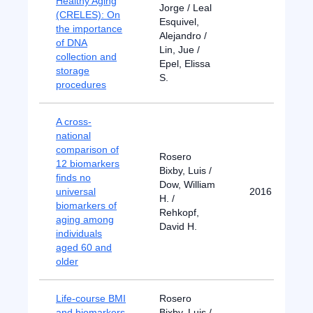
Healthy Aging
Jorge / Leal
(CRELES): On
Esquivel,
the importance
Alejandro /
of DNA
Lin, Jue /
collection and
Epel, Elissa
storage
S.
procedures
A cross-
national
comparison of
Rosero
12 biomarkers
Bixby, Luis /
finds no
Dow, William
universal
2016
H. /
biomarkers of
Rehkopf,
aging among
David H.
individuals
aged 60 and
older
Life-course BMI
Rosero
and biomarkers
Bixby, Luis /