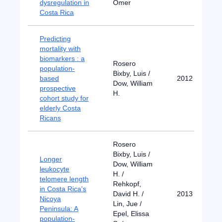
dysregulation in
Omer
Costa Rica
Predicting
mortality with
biomarkers : a
Rosero
population-
Bixby, Luis /
based
2012
Dow, William
prospective
H.
cohort study for
elderly Costa
Ricans
Rosero
Bixby, Luis /
Longer
Dow, William
leukocyte
H. /
telomere length
Rehkopf,
in Costa Rica's
David H. /
2013
Nicoya
Lin, Jue /
Peninsula: A
Epel, Elissa
population-