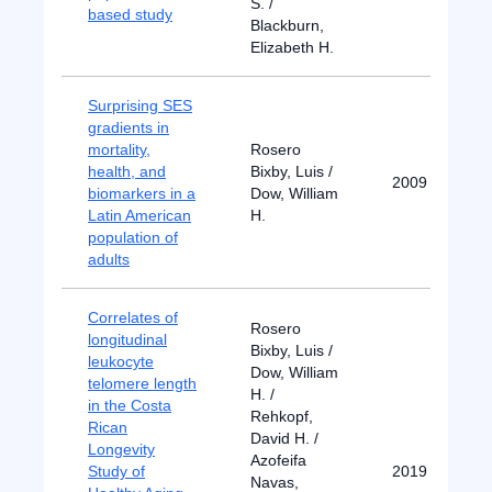
S. /
based study
Blackburn,
Elizabeth H.
Surprising SES
gradients in
mortality,
Rosero
health, and
Bixby, Luis /
2009
biomarkers in a
Dow, William
Latin American
H.
population of
adults
Correlates of
Rosero
longitudinal
Bixby, Luis /
leukocyte
Dow, William
telomere length
H. /
in the Costa
Rehkopf,
Rican
David H. /
Longevity
Azofeifa
Study of
2019
Navas,