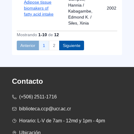
Adipose tissue
Hannia /
biomakers of
2002
Kabagambe,
fatty acid intake
Edmond K. /
Siles, Xinia
Mostrando
1-10
de
12
Anterior
1
2
Siguiente
Contacto
(+506) 2511-1716
biblioteca.ccp@ucr.ac.cr
Horario: L-V de 7am - 12md y 1pm - 4pm
Ubicación