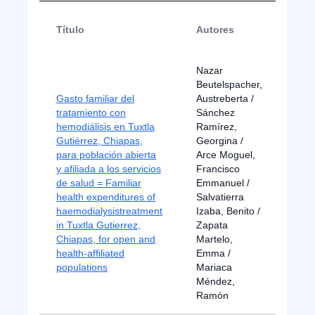
Año
Título
Autores
pub
Nazar
Beutelspacher,
Gasto familiar del
Austreberta /
tratamiento con
Sánchez
hemodiálisis en Tuxtla
Ramírez,
Gutiérrez, Chiapas,
Georgina /
para población abierta
Arce Moguel,
y afiliada a los servicios
Francisco
de salud = Familiar
Emmanuel /
201
health expenditures of
Salvatierra
haemodialysistreatment
Izaba, Benito /
in Tuxtla Gutierrez,
Zapata
Chiapas, for open and
Martelo,
health-affiliated
Emma /
populations
Mariaca
Méndez,
Ramón