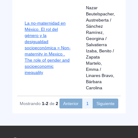
Nazar
Beutelspacher,
Austreberta /
La no-maternidad en
Sánchez
México. El rol del
Ramírez,
género y la
Georgina /
desigualdad
Salvatierra
socioeconómica = Non-
201
Izaba, Benito /
maternity in Mexico .
Zapata
The role of gender and
Martelo,
socioeconomic
Emma /
inequality
Linares Bravo,
Bárbara
Carolina
Mostrando
1-2
de
2
Anterior
1
Siguiente