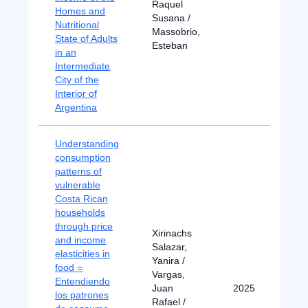
Raquel
Homes and
Susana /
Nutritional
Massobrio,
State of Adults
Esteban
in an
Intermediate
City of the
Interior of
Argentina
Understanding
consumption
patterns of
vulnerable
Costa Rican
households
through price
Xirinachs
and income
Salazar,
elasticities in
Yanira /
food =
Vargas,
Entendiendo
Juan
2025
los patrones
Rafael /