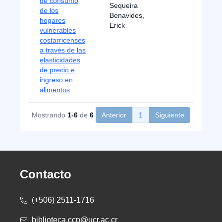
de consumo
Sequeira
de los
Benavides,
hogares
Erick
vulnerables
costarricenses
a través de las
elasticidades
de precio e
ingreso en
alimentos
Mostrando
1-6
de
6
Anterior
1
Siguiente
Contacto
(+506) 2511-1716
biblioteca.ccp@ucr.ac.cr