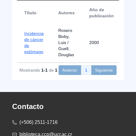
Año de
Título
Autores
Tip
publicación
Rosero
Incidencia
Bixby,
de cáncer
Luis /
2000
Ma
de
Guell,
estómago
Douglas
Mostrando
1-1
de
1
Anterior
1
Siguiente
Contacto
(+506) 2511-1716
biblioteca.ccp@ucr.ac.cr